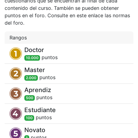
cuestionarios que se encuentran al final de cada
contenido del curso. También se pueden obtener
puntos en el foro. Consulte en este enlace las normas
del foro.
Rangos
Doctor
punto
s
10.000
Master
punto
s
2.000
Aprendiz
punto
s
500
Estudiante
punto
s
100
Novato
punto
s
1