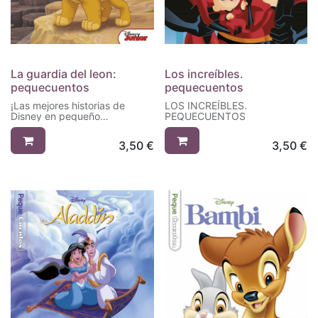
La guardia del leon:
Los increíbles.
pequecuentos
pequecuentos
¡Las mejores historias de
LOS INCREÍBLES.
Disney en pequeño
PEQUECUENTOS
formato!Coloridos libros de
cartón para la primera
3,50
€
3,50
€
inolvidable colección de los
clásicos Disney.