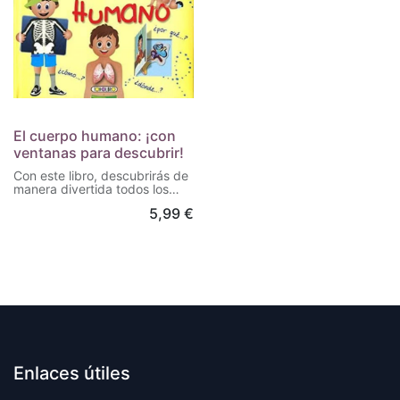
El cuerpo humano: ¡con
ventanas para descubrir!
Con este libro, descubrirás de
manera divertida todos los
secretos del cuerpo humano.
5,99
€
Abre las ventanas de cada
página y ¡déjate sorprender!
Enlaces útiles